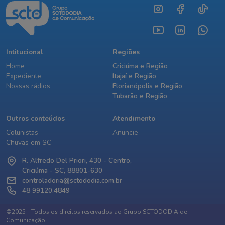
Intitucional
Regiões
Home
Criciúma e Região
Expediente
Itajaí e Região
Nossas rádios
Florianópolis e Região
Tubarão e Região
Outros conteúdos
Atendimento
Colunistas
Anuncie
Chuvas em SC
R. Alfredo Del Priori, 430 - Centro,
Criciúma - SC, 88801-630
controladoria@sctododia.com.br
48 99120.4849
©2025 - Todos os direitos reservados ao Grupo SCTODODIA de
Comunicação.