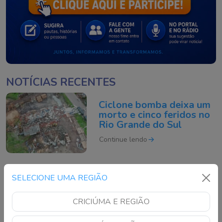
NOTÍCIAS RECENTES
Ciclone bomba deixa um
morto e cinco feridos no
Rio Grande do Sul
Continue lendo
Motociclista morre após
SELECIONE UMA REGIÃO
acidente grave na BR-
101 em São José
CRICIÚMA E REGIÃO
Continue lendo