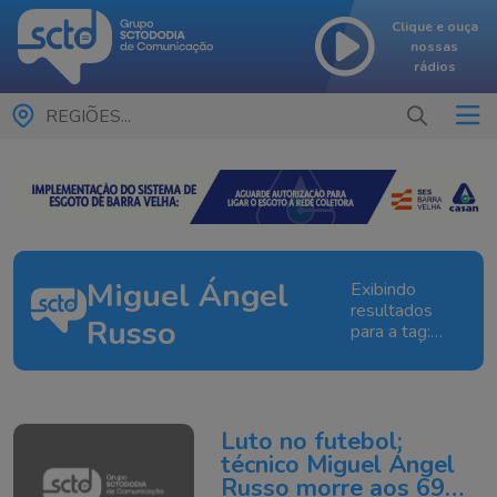
Clique e ouça
nossas
rádios
REGIÕES...
Miguel Ángel
Exibindo
resultados
Russo
para a tag:
Miguel Ángel
Russo
Luto no futebol:
técnico Miguel Ángel
Russo morre aos 69