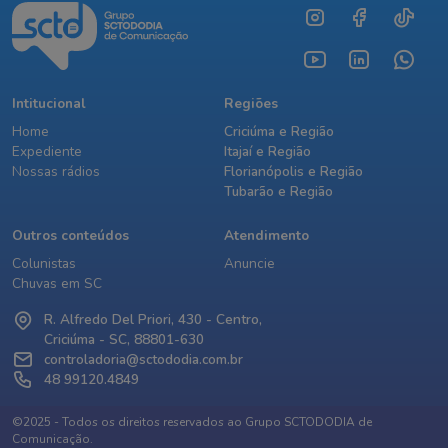
Intitucional
Regiões
Home
Criciúma e Região
Expediente
Itajaí e Região
Nossas rádios
Florianópolis e Região
Tubarão e Região
Outros conteúdos
Atendimento
Colunistas
Anuncie
Chuvas em SC
R. Alfredo Del Priori, 430 - Centro,
Criciúma - SC, 88801-630
controladoria@sctododia.com.br
48 99120.4849
©2025 - Todos os direitos reservados ao Grupo SCTODODIA de
Comunicação.