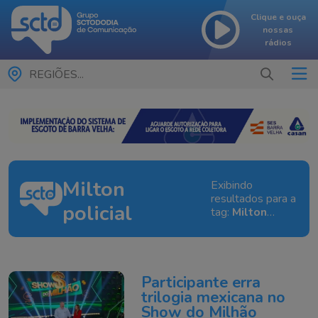
Clique e ouça
nossas
rádios
REGIÕES...
Milton
Exibindo
resultados para a
policial
tag:
Milton
policial
Participante erra
trilogia mexicana no
Show do Milhão