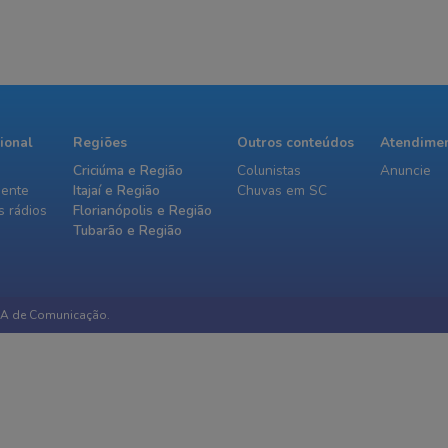
cional
Regiões
Outros conteúdos
Atendime
Criciúma e Região
Colunistas
Anuncie
iente
Itajaí e Região
Chuvas em SC
 rádios
Florianópolis e Região
Tubarão e Região
IA de Comunicação.