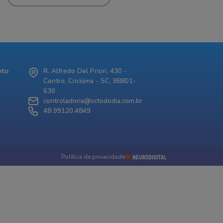
nto
R. Alfredo Del Priori, 430 -
Centro, Criciúma - SC, 88801-
630
controladoria@sctododia.com.br
48 99120.4849
Política de privacidade