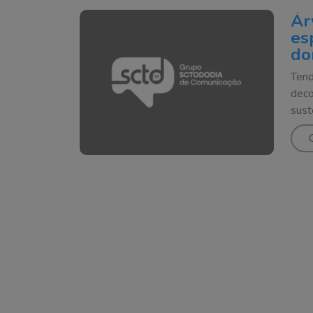
Ár
es
do
Tend
deco
sust