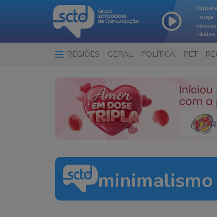
Clique 
ouça
nossas
rádios
REGIÕES
GERAL
POLÍTICA
PET
RE
minimalismo