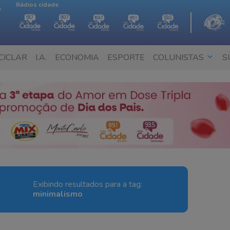
Rádios cidade
e
CICLAR
I.A.
ECONOMIA
ESPORTE
COLUNISTAS
S
Exibindo resultados para a tag:
minimalismo