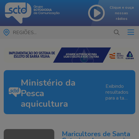
Clique e ouça
nossas
rádios
REGIÕES...
Ministério da
Exibindo
Pesca
resultados
para a tag:
aquicultura
Ministério
da Pesca
aquicultura
Maricultores de Santa