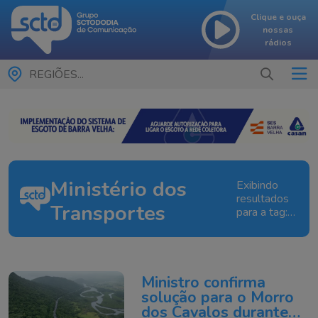
Clique e ouça
nossas
rádios
REGIÕES...
Ministério dos
Exibindo
resultados
Transportes
para a tag:
Ministério
dos
Transportes
Ministro confirma
solução para o Morro
dos Cavalos durante