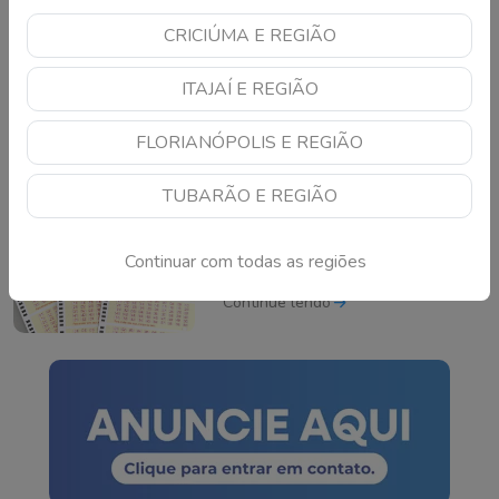
CRICIÚMA E REGIÃO
Criciúma é derrotado
fora de casa pelo
ITAJAÍ E REGIÃO
Athletic-MG no
Brasileirão da Série B
Continue lendo
FLORIANÓPOLIS E REGIÃO
TUBARÃO E REGIÃO
Bolão leva prêmio de
cerca de R$ 165 milhões
Continuar com todas as regiões
do concurso 3042 da
Mega-Sena sorteado
Continue lendo
neste domingo