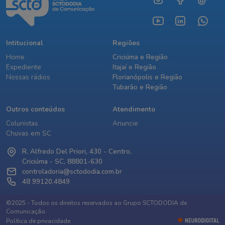
Intitucional
Regiões
Home
Criciúma e Região
Expediente
Itajaí e Região
Nossas rádios
Florianópolis e Região
Tubarão e Região
Outros conteúdos
Atendimento
Colunistas
Anuncie
Chuvas em SC
R. Alfredo Del Priori, 430 - Centro,
Criciúma - SC, 88801-630
controladoria@sctododia.com.br
48 99120.4849
©2025 - Todos os direitos reservados ao Grupo SCTODODIA de
Comunicação.
Política de privacidade