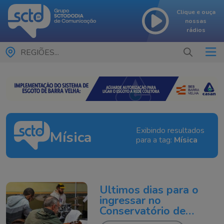
Clique e ouça
nossas
rádios
REGIÕES...
Exibindo resultados
Mísica
para a tag:
Mísica
Últimos dias para o
ingressar no
Conservatório de
Música de Itajaí