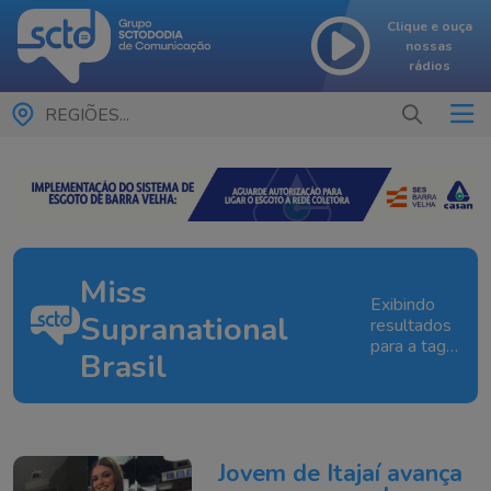
Clique e ouça
nossas
rádios
REGIÕES...
Miss
Exibindo
Supranational
resultados
para a tag:
Brasil
Miss
Supranational
Brasil
Jovem de Itajaí avança