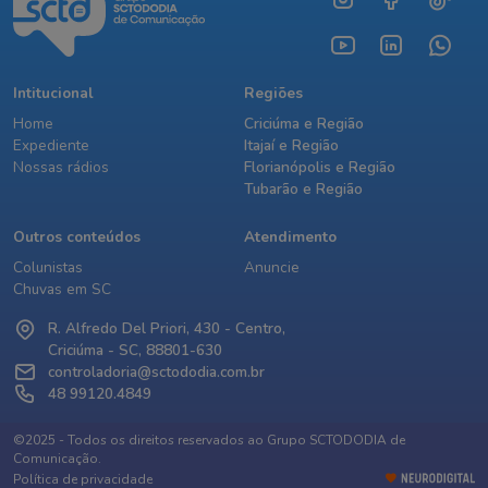
Intitucional
Regiões
Home
Criciúma e Região
Expediente
Itajaí e Região
Nossas rádios
Florianópolis e Região
Tubarão e Região
Outros conteúdos
Atendimento
Colunistas
Anuncie
Chuvas em SC
R. Alfredo Del Priori, 430 - Centro,
Criciúma - SC, 88801-630
controladoria@sctododia.com.br
48 99120.4849
©2025 - Todos os direitos reservados ao Grupo SCTODODIA de
Comunicação.
Política de privacidade