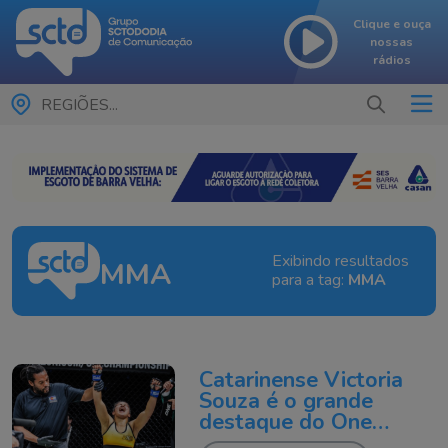
Clique e ouça
nossas
rádios
REGIÕES...
Exibindo resultados
MMA
para a tag:
MMA
Catarinense Victoria
Souza é o grande
destaque do One
Championship