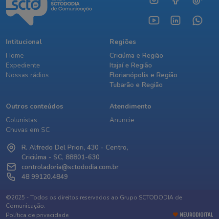
Intitucional
Regiões
Home
Criciúma e Região
Expediente
Itajaí e Região
Nossas rádios
Florianópolis e Região
Tubarão e Região
Outros conteúdos
Atendimento
Colunistas
Anuncie
Chuvas em SC
R. Alfredo Del Priori, 430 - Centro,
Criciúma - SC, 88801-630
controladoria@sctododia.com.br
48 99120.4849
©2025 - Todos os direitos reservados ao Grupo SCTODODIA de
Comunicação.
Política de privacidade