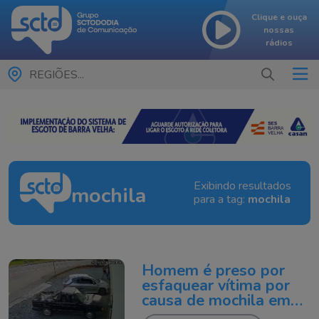
Clique e ouça
nossas
rádios
REGIÕES...
Exibindo resultados
mochila
para a tag:
mochila
Homem é preso por
esfaquear vítima por
causa de mochila em
SC