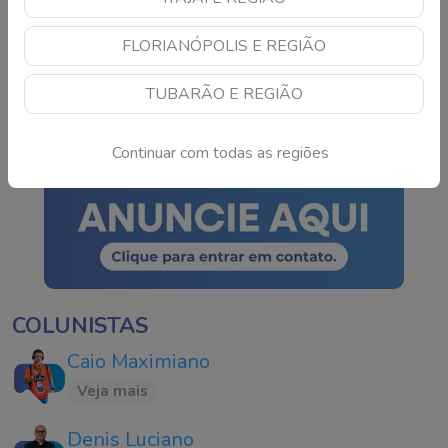
Motociclista sofre grave
FLORIANÓPOLIS E REGIÃO
acidente após colisão
com carro em Jaguaruna
TUBARÃO E REGIÃO
Continue lendo
Continuar com todas as regiões
COLUNISTAS
Caio Maximiano
Veja mais
Denis Luciano