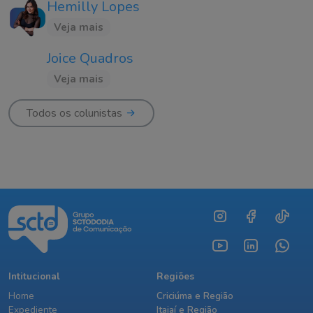
Hemilly Lopes
Veja mais
Joice Quadros
Veja mais
Todos os colunistas
Intitucional
Regiões
Home
Criciúma e Região
Expediente
Itajaí e Região