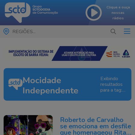
Clique e ouça
nossas
rádios
REGIÕES...
Mocidade
Exibindo
resultados
Independente
para a tag:
Mocidade
Independente
Roberto de Carvalho
se emociona em desfile
que homenageou Rita