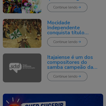
Lee
Continue lendo
Mocidade
Independente
conquista título
histórico no Carnaval
de Laguna
Continue lendo
Itajaiense é um dos
compositores do
samba campeão da
Mocidade no Rio
Continue lendo