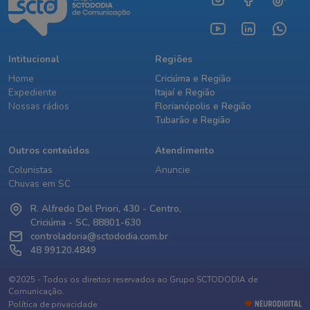
Intitucional
Regiões
Home
Criciúma e Região
Expediente
Itajaí e Região
Nossas rádios
Florianópolis e Região
Tubarão e Região
Outros conteúdos
Atendimento
Colunistas
Anuncie
Chuvas em SC
R. Alfredo Del Priori, 430 - Centro,
Criciúma - SC, 88801-630
controladoria@sctododia.com.br
48 99120.4849
©2025 - Todos os direitos reservados ao Grupo SCTODODIA de
Comunicação.
Política de privacidade