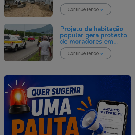
casa própria na Grande
Florianópolis
Continue lendo
Projeto de habitação
popular gera protesto
de moradores em
Florianópolis
Continue lendo