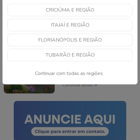
CRICIÚMA E REGIÃO
CBF confirma pausa
inédita no futebol
ITAJAÍ E REGIÃO
brasileiro por causa da
Copa do Mundo de 2027
Continue lendo
FLORIANÓPOLIS E REGIÃO
TUBARÃO E REGIÃO
Motorista de ônibus é
afastado após
Continuar com todas as regiões
atropelamento de
cachorro em cidade de
Continue lendo
SC