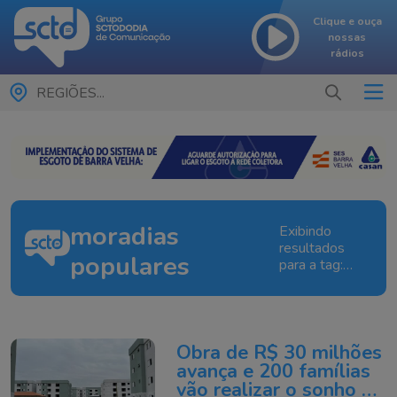
Clique e ouça
nossas
rádios
REGIÕES...
moradias
Exibindo
resultados
populares
para a tag:
moradias
populares
Obra de R$ 30 milhões
avança e 200 famílias
vão realizar o sonho da