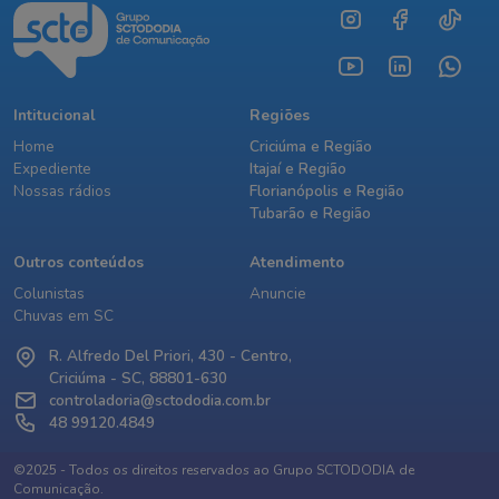
Intitucional
Regiões
Home
Criciúma e Região
Expediente
Itajaí e Região
Nossas rádios
Florianópolis e Região
Tubarão e Região
Outros conteúdos
Atendimento
Colunistas
Anuncie
Chuvas em SC
R. Alfredo Del Priori, 430 - Centro,
Criciúma - SC, 88801-630
controladoria@sctododia.com.br
48 99120.4849
©2025 - Todos os direitos reservados ao Grupo SCTODODIA de
Comunicação.