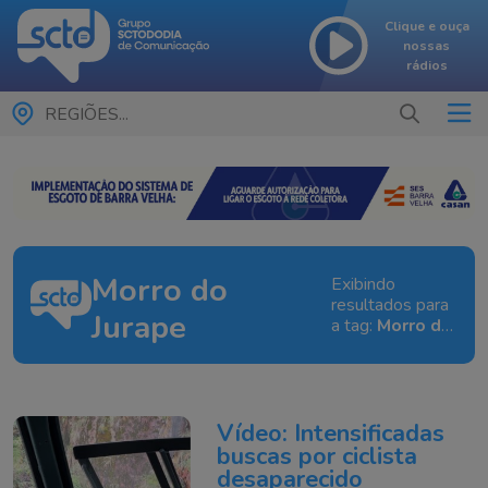
Clique e ouça
nossas
rádios
REGIÕES...
Morro do
Exibindo
resultados para
Jurape
a tag:
Morro do
Jurape
Vídeo: Intensificadas
buscas por ciclista
desaparecido