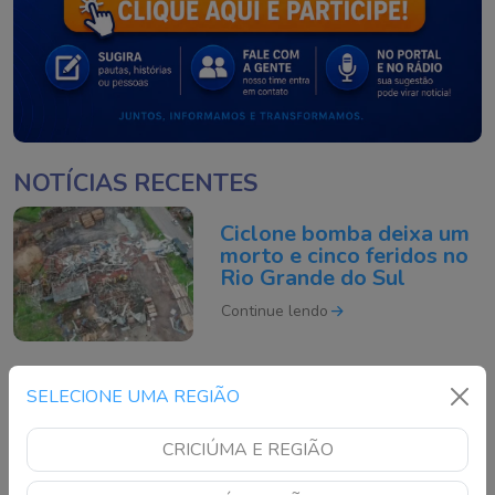
NOTÍCIAS RECENTES
Ciclone bomba deixa um
morto e cinco feridos no
Rio Grande do Sul
Continue lendo
Motociclista morre após
SELECIONE UMA REGIÃO
acidente grave na BR-
101 em São José
CRICIÚMA E REGIÃO
Continue lendo