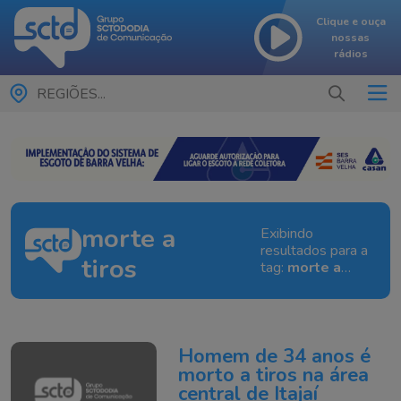
Clique e ouça
nossas
rádios
REGIÕES...
morte a
Exibindo
resultados para a
tiros
tag:
morte a
tiros
Homem de 34 anos é
morto a tiros na área
central de Itajaí