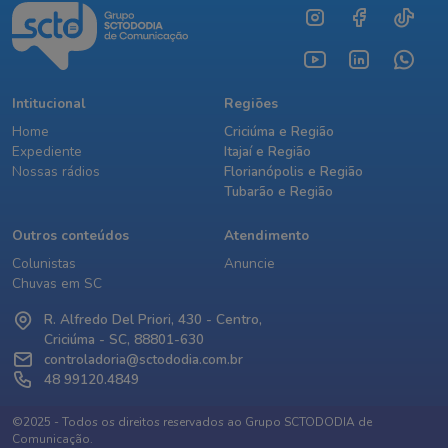
Intitucional
Regiões
Home
Criciúma e Região
Expediente
Itajaí e Região
Nossas rádios
Florianópolis e Região
Tubarão e Região
Outros conteúdos
Atendimento
Colunistas
Anuncie
Chuvas em SC
R. Alfredo Del Priori, 430 - Centro,
Criciúma - SC, 88801-630
controladoria@sctododia.com.br
48 99120.4849
©2025 - Todos os direitos reservados ao Grupo SCTODODIA de
Comunicação.