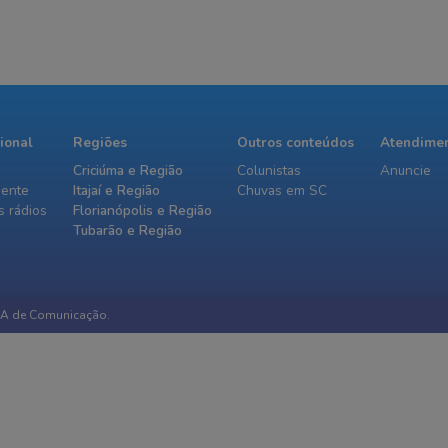
cional
Regiões
Outros conteúdos
Atendime
Criciúma e Região
Colunistas
Anuncie
iente
Itajaí e Região
Chuvas em SC
 rádios
Florianópolis e Região
Tubarão e Região
IA de Comunicação.