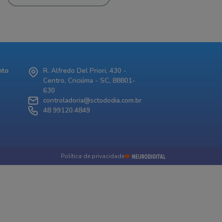
nto
R. Alfredo Del Priori, 430 -
Centro, Criciúma - SC, 88801-
630
controladoria@sctododia.com.br
48 99120.4849
Política de privacidade