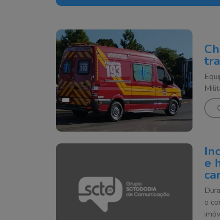
Ch
tr
Equi
Mili
In
e 
ca
Dura
o co
imóv