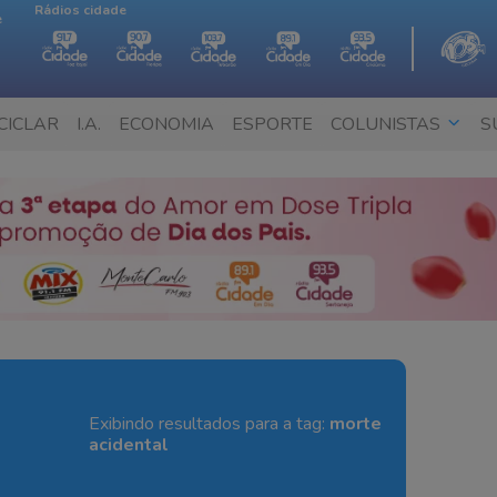
Rádios cidade
e
CICLAR
I.A.
ECONOMIA
ESPORTE
COLUNISTAS
S
Exibindo resultados para a tag:
morte
acidental