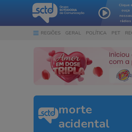
Clique 
ouça
nossas
rádios
REGIÕES
GERAL
POLÍTICA
PET
RE
morte
acidental