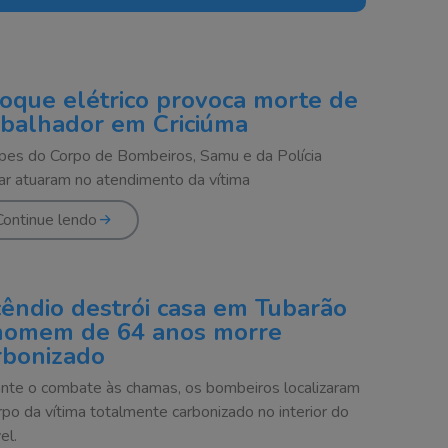
oque elétrico provoca morte de
abalhador em Criciúma
pes do Corpo de Bombeiros, Samu e da Polícia
tar atuaram no atendimento da vítima
Continue lendo
cêndio destrói casa em Tubarão
homem de 64 anos morre
rbonizado
nte o combate às chamas, os bombeiros localizaram
rpo da vítima totalmente carbonizado no interior do
el.