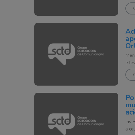
Ad
ap
Or
Meno
e le
Po
mu
ac
Inve
a ca