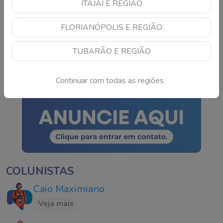
ITAJAÍ E REGIÃO
TSE cria conselho para
FLORIANÓPOLIS E REGIÃO
monitorar IA e fake news
nas eleições de 2026
TUBARÃO E REGIÃO
Continue lendo
Continuar com todas as regiões
COLUNISTAS
Caio Maximiano
Veja mais