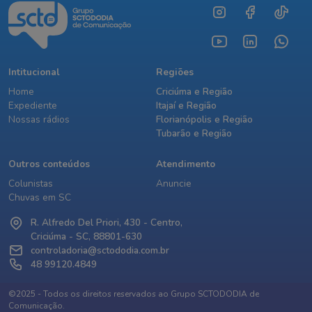
Intitucional
Regiões
Home
Criciúma e Região
Expediente
Itajaí e Região
Nossas rádios
Florianópolis e Região
Tubarão e Região
Outros conteúdos
Atendimento
Colunistas
Anuncie
Chuvas em SC
R. Alfredo Del Priori, 430 - Centro,
Criciúma - SC, 88801-630
controladoria@sctododia.com.br
48 99120.4849
©2025 - Todos os direitos reservados ao Grupo SCTODODIA de
Comunicação.