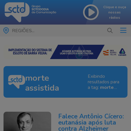
Clique e ouça
nossas
rádios
REGIÕES...
morte
Exibindo
resultados para
assistida
a tag:
morte
assistida
Falece Antônio Cícero:
eutanásia após luta
contra Alzheimer