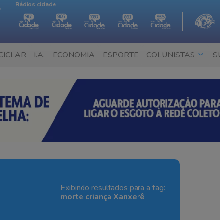
Rádios cidade
e
CICLAR
I.A.
ECONOMIA
ESPORTE
COLUNISTAS
S
Exibindo resultados para a tag:
morte criança Xanxerê