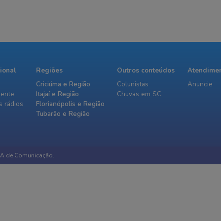
cional
Regiões
Outros conteúdos
Atendime
Criciúma e Região
Colunistas
Anuncie
iente
Itajaí e Região
Chuvas em SC
 rádios
Florianópolis e Região
Tubarão e Região
IA de Comunicação.