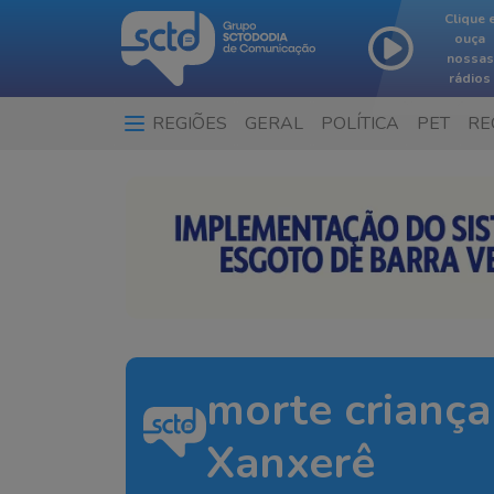
Clique 
ouça
nossas
rádios
REGIÕES
GERAL
POLÍTICA
PET
RE
morte criança
Xanxerê