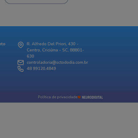
nto
R. Alfredo Del Priori, 430 -
Centro, Criciúma - SC, 88801-
630
controladoria@sctododia.com.br
48 99120.4849
Política de privacidade