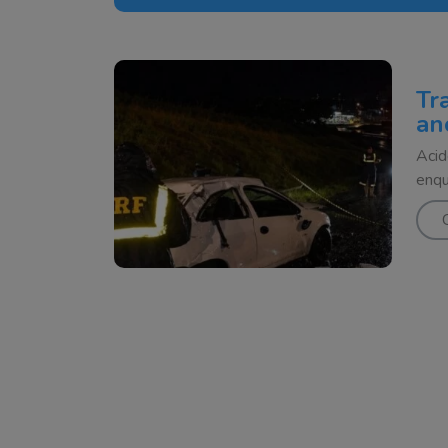
Tr
an
Acid
enqu