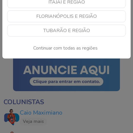
ITAJAÍ E REGIÃO
Colisão frontal entre
FLORIANÓPOLIS E REGIÃO
carro e carreta deixa
idoso ferido em rodovia
TUBARÃO E REGIÃO
de SC
Continue lendo
Continuar com todas as regiões
COLUNISTAS
Caio Maximiano
Veja mais