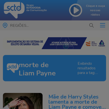
Clique e ouça
nossas
rádios
REGIÕES...
morte de
Exibindo
resultados
Liam Payne
para a tag:
morte de
Liam Payne
Mãe de Harry Styles
lamenta a morte de
Liam Payne e comove