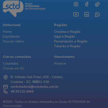
Intitucional
Regiões
Home
Criciúma e Região
Expediente
Itajaí e Região
Nossas rádios
Florianópolis e Região
Tubarão e Região
Outros conteúdos
Atendimento
Colunistas
Anuncie
Chuvas em SC
R. Alfredo Del Priori, 430 - Centro,
Criciúma - SC, 88801-630
controladoria@sctododia.com.br
48 99120.4849
©2025 - Todos os direitos reservados ao Grupo SCTODODIA de
Comunicação.