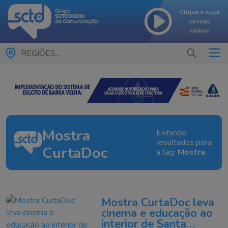
Clique e ouça
nossas
rádios
REGIÕES...
Mostra
Exibindo
resultados para
CurtaDoc
a tag:
Mostra
CurtaDoc
Mostra CurtaDoc leva
cinema e educação ao
interior de Santa