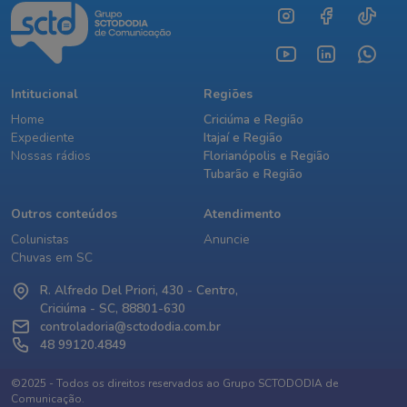
Intitucional
Regiões
Home
Criciúma e Região
Expediente
Itajaí e Região
Nossas rádios
Florianópolis e Região
Tubarão e Região
Outros conteúdos
Atendimento
Colunistas
Anuncie
Chuvas em SC
R. Alfredo Del Priori, 430 - Centro,
Criciúma - SC, 88801-630
controladoria@sctododia.com.br
48 99120.4849
©2025 - Todos os direitos reservados ao Grupo SCTODODIA de
Comunicação.