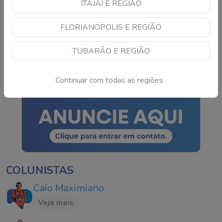
ITAJAÍ E REGIÃO
Pai é preso após menino
FLORIANÓPOLIS E REGIÃO
de 5 anos ser encontrado
com marcas de agressão
TUBARÃO E REGIÃO
em SC
Continue lendo
Continuar com todas as regiões
COLUNISTAS
Caio Maximiano
Veja mais