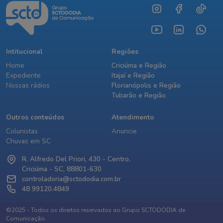
Intitucional
Regiões
Home
Criciúma e Região
Expediente
Itajaí e Região
Nossas rádios
Florianópolis e Região
Tubarão e Região
Outros conteúdos
Atendimento
Colunistas
Anuncie
Chuvas em SC
R. Alfredo Del Priori, 430 - Centro,
Criciúma - SC, 88801-630
controladoria@sctododia.com.br
48 99120.4849
©2025 - Todos os direitos reservados ao Grupo SCTODODIA de
Comunicação.