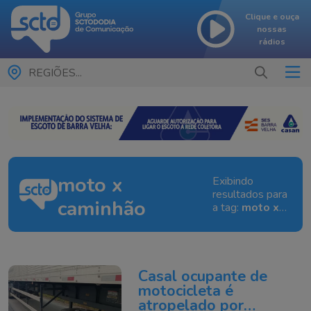
Clique e ouça
nossas
rádios
REGIÕES...
moto x
Exibindo
resultados para
caminhão
a tag:
moto x
caminhão
Casal ocupante de
motocicleta é
atropelado por