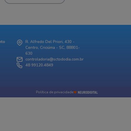
nto
R. Alfredo Del Priori, 430 -
Centro, Criciúma - SC, 88801-
630
controladoria@sctododia.com.br
48 99120.4849
Política de privacidade