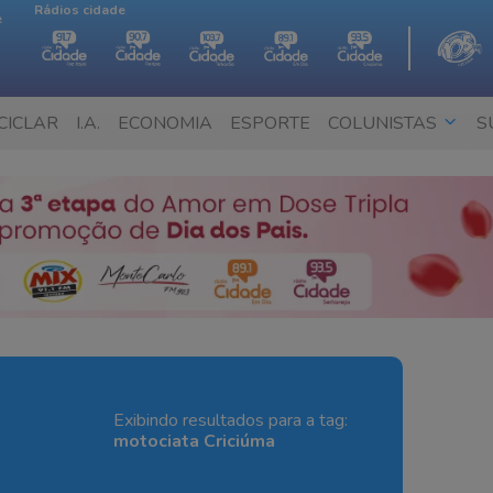
Rádios cidade
e
CICLAR
I.A.
ECONOMIA
ESPORTE
COLUNISTAS
S
Exibindo resultados para a tag:
motociata Criciúma