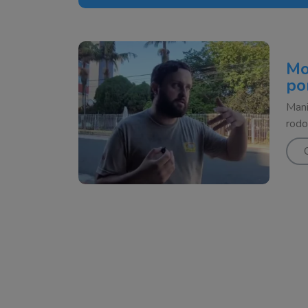
Mo
po
Mani
rodo