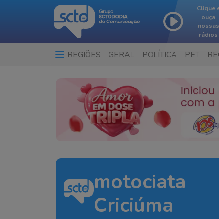
Clique 
ouça
nossas
rádios
REGIÕES
GERAL
POLÍTICA
PET
RE
motociata
Criciúma