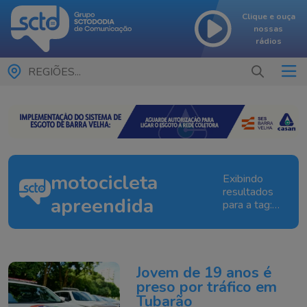
Clique e ouça
nossas
rádios
REGIÕES...
motocicleta
Exibindo
resultados
apreendida
para a tag:
motocicleta
apreendida
Jovem de 19 anos é
preso por tráfico em
Tubarão