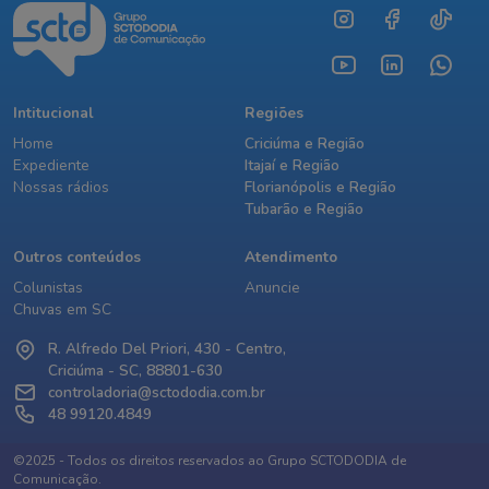
Intitucional
Regiões
Home
Criciúma e Região
Expediente
Itajaí e Região
Nossas rádios
Florianópolis e Região
Tubarão e Região
Outros conteúdos
Atendimento
Colunistas
Anuncie
Chuvas em SC
R. Alfredo Del Priori, 430 - Centro,
Criciúma - SC, 88801-630
controladoria@sctododia.com.br
48 99120.4849
©2025 - Todos os direitos reservados ao Grupo SCTODODIA de
Comunicação.