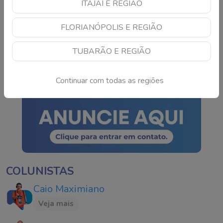
ITAJAÍ E REGIÃO
Motociclista morre após
FLORIANÓPOLIS E REGIÃO
acidente grave na BR-
101 em São José
TUBARÃO E REGIÃO
Continue lendo
Continuar com todas as regiões
COLUNISTAS
Caio Maximiano
Veja mais