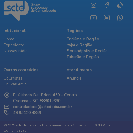
Intitucional
Regiões
Home
Criciúma e Região
Expediente
Itajaí e Região
Nossas rádios
Florianópolis e Região
Tubarão e Região
Outros conteúdos
Atendimento
Colunistas
Anuncie
Chuvas em SC
R. Alfredo Del Priori, 430 - Centro,
Criciúma - SC, 88801-630
controladoria@sctododia.com.br
48 99120.4849
©2025 - Todos os direitos reservados ao Grupo SCTODODIA de
Comunicação.