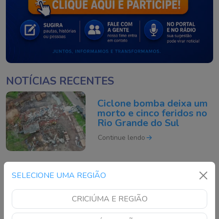
NOTÍCIAS RECENTES
Ciclone bomba deixa um
morto e cinco feridos no
Rio Grande do Sul
Continue lendo
Motociclista morre após
SELECIONE UMA REGIÃO
acidente grave na BR-
101 em São José
CRICIÚMA E REGIÃO
Continue lendo