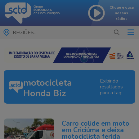
Clique e ouça
nossas
rádios
REGIÕES...
motocicleta
Exibindo
resultados
Honda Biz
para a tag:
motocicleta
Honda Biz
Carro colide em moto
em Criciúma e deixa
motociclista ferida