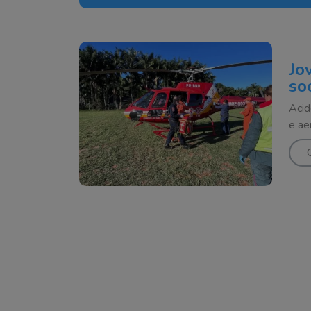
Jo
so
Acid
e ae