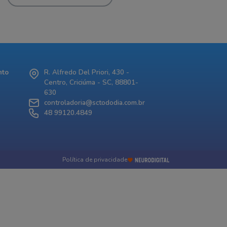
nto
R. Alfredo Del Priori, 430 -
Centro, Criciúma - SC, 88801-
630
controladoria@sctododia.com.br
48 99120.4849
Política de privacidade