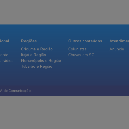
cional
Regiões
Outros conteúdos
Atendime
Criciúma e Região
Colunistas
Anuncie
iente
Itajaí e Região
Chuvas em SC
 rádios
Florianópolis e Região
Tubarão e Região
IA de Comunicação.