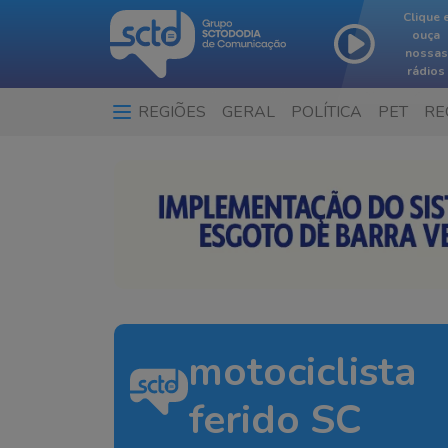
Clique 
ouça
nossas
rádios
REGIÕES
GERAL
POLÍTICA
PET
RE
motociclista
ferido SC