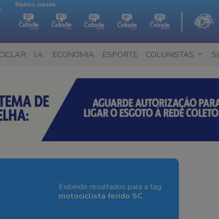
Rádios cidade
e
CICLAR
I.A.
ECONOMIA
ESPORTE
COLUNISTAS
S
Exibindo resultados para a tag:
motociclista ferido SC