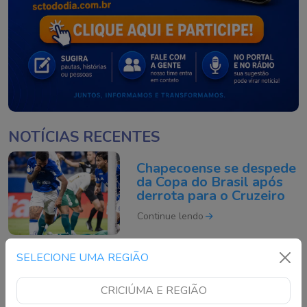
NOTÍCIAS RECENTES
Chapecoense se despede
da Copa do Brasil após
derrota para o Cruzeiro
Continue lendo
SELECIONE UMA REGIÃO
O que é um ciclone
bomba? Entenda o
CRICIÚMA E REGIÃO
fenômeno que pode