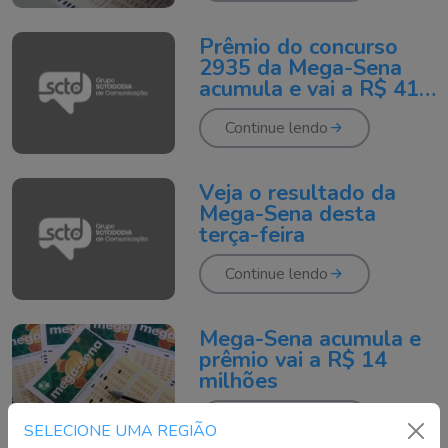
Prêmio do concurso
2935 da Mega-Sena
acumula e vai a R$ 41
milhões
Continue lendo
Veja o resultado da
Mega-Sena desta
terça-feira
Continue lendo
Mega-Sena acumula e
prêmio vai a R$ 14
milhões
Continue lendo
SELECIONE UMA REGIÃO