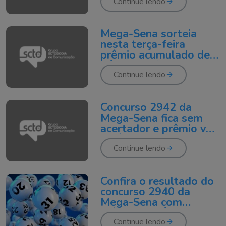
Continue lendo
Mega-Sena sorteia
nesta terça-feira
prêmio acumulado de
R$ 20 milhões
Continue lendo
Concurso 2942 da
Mega-Sena fica sem
acertador e prêmio vai
a R$ 18 milhões
Continue lendo
Confira o resultado do
concurso 2940 da
Mega-Sena com
prêmio de R$ 100
milhões
Continue lendo