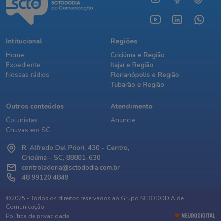
Intitucional
Regiões
Home
Criciúma e Região
Expediente
Itajaí e Região
Nossas rádios
Florianópolis e Região
Tubarão e Região
Outros conteúdos
Atendimento
Colunistas
Anuncie
Chuvas em SC
R. Alfredo Del Priori, 430 - Centro,
Criciúma - SC, 88801-630
controladoria@sctododia.com.br
48 99120.4849
©2025 - Todos os direitos reservados ao Grupo SCTODODIA de
Comunicação.
Política de privacidade