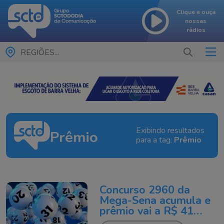
Clique e ouça
nossas
rádios
REGIÕES...
Exibindo resultados
Prêmio
para a tag:
Prêmio
Concurso 2960 da
Mega-Sena acumula e
prêmio vai a R$ 41
milhões