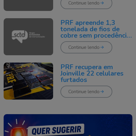
Continue lendo
PRF apreende 1,3
tonelada de fios de
cobre sem procedência
na BR-101 em Joinville
Continue lendo
PRF recupera em
Joinville 22 celulares
furtados
Continue lendo