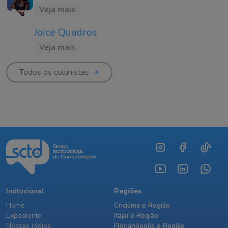
Veja mais
Joice Quadros
Veja mais
Todos os colunistas
Intitucional
Regiões
Home
Criciúma e Região
Expediente
Itajaí e Região
Nossas rádios
Florianópolis e Região