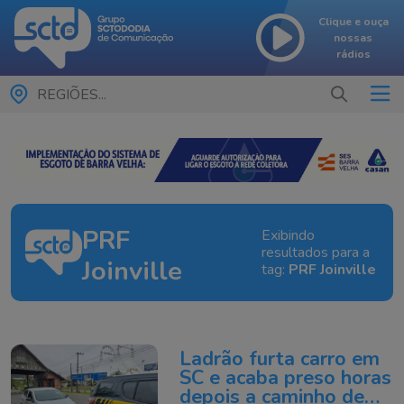
Clique e ouça
nossas
rádios
REGIÕES...
PRF
Exibindo
resultados para a
Joinville
tag:
PRF Joinville
Ladrão furta carro em
SC e acaba preso horas
depois a caminho de