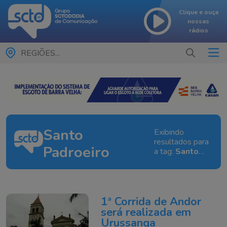
Clique e ouça
nossas
rádios
REGIÕES...
Santo
Exibindo
resultados para
Padroeiro
a tag:
Santo
Padroeiro
1ª Corrida de Andor
será realizada em
Urussanga