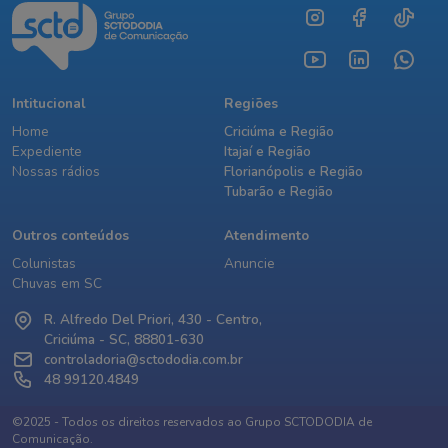
Intitucional
Regiões
Home
Criciúma e Região
Expediente
Itajaí e Região
Nossas rádios
Florianópolis e Região
Tubarão e Região
Outros conteúdos
Atendimento
Colunistas
Anuncie
Chuvas em SC
R. Alfredo Del Priori, 430 - Centro,
Criciúma - SC, 88801-630
controladoria@sctododia.com.br
48 99120.4849
©2025 - Todos os direitos reservados ao Grupo SCTODODIA de
Comunicação.