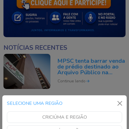
NOTÍCIAS RECENTES
MPSC tenta barrar venda
de prédio destinado ao
Arquivo Público na
Capital
Continue lendo
Mãe de 43 anos morre
SELECIONE UMA REGIÃO
após ser atacada pelo
próprio filho em SC
CRICIÚMA E REGIÃO
Continue lendo