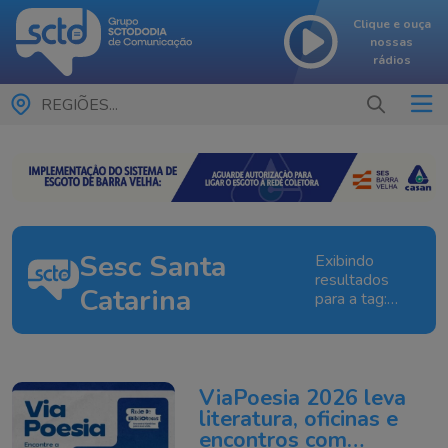
Clique e ouça
nossas
rádios
REGIÕES...
Sesc Santa
Exibindo
resultados
Catarina
para a tag:
Sesc Santa
Catarina
ViaPoesia 2026 leva
literatura, oficinas e
encontros com