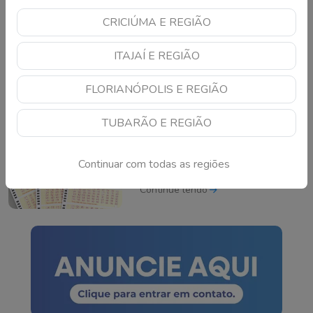
CRICIÚMA E REGIÃO
Criciúma é derrotado
fora de casa pelo
ITAJAÍ E REGIÃO
Athletic-MG no
Brasileirão da Série B
Continue lendo
FLORIANÓPOLIS E REGIÃO
TUBARÃO E REGIÃO
Bolão leva prêmio de
cerca de R$ 165 milhões
Continuar com todas as regiões
do concurso 3042 da
Mega-Sena sorteado
Continue lendo
neste domingo