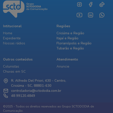
Intitucional
Regiões
Home
Criciúma e Região
Expediente
Itajaí e Região
Nossas rádios
Florianópolis e Região
Tubarão e Região
Outros conteúdos
Atendimento
Colunistas
Anuncie
Chuvas em SC
R. Alfredo Del Priori, 430 - Centro,
Criciúma - SC, 88801-630
controladoria@sctododia.com.br
48 99120.4849
©2025 - Todos os direitos reservados ao Grupo SCTODODIA de
Comunicação.