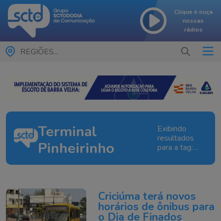
Clique e ouça
nossas
rádios
REGIÕES...
Terminal
Exibindo
resultados
Pinheirinho
para a tag:
Terminal
Pinheirinho
Criciúma terá novos
horários de ônibus para
o Dia de Finados