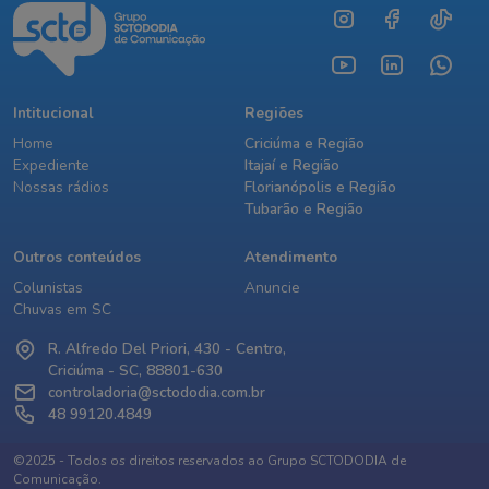
Intitucional
Regiões
Home
Criciúma e Região
Expediente
Itajaí e Região
Nossas rádios
Florianópolis e Região
Tubarão e Região
Outros conteúdos
Atendimento
Colunistas
Anuncie
Chuvas em SC
R. Alfredo Del Priori, 430 - Centro,
Criciúma - SC, 88801-630
controladoria@sctododia.com.br
48 99120.4849
©2025 - Todos os direitos reservados ao Grupo SCTODODIA de
Comunicação.