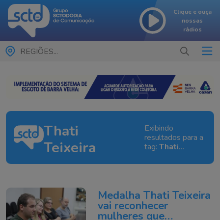
Clique e ouça
nossas
rádios
REGIÕES...
Thati
Exibindo
resultados para a
Teixeira
tag:
Thati
Teixeira
Medalha Thati Teixeira
vai reconhecer
mulheres que