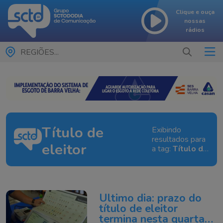
Clique e ouça
nossas
rádios
REGIÕES...
Título de
Exibindo
resultados para
eleitor
a tag:
Título de
eleitor
Último dia: prazo do
título de eleitor
termina nesta quarta-