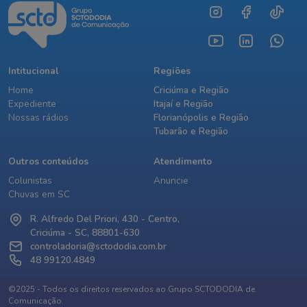
Intitucional
Regiões
Home
Criciúma e Região
Expediente
Itajaí e Região
Nossas rádios
Florianópolis e Região
Tubarão e Região
Outros conteúdos
Atendimento
Colunistas
Anuncie
Chuvas em SC
R. Alfredo Del Priori, 430 - Centro,
Criciúma - SC, 88801-630
controladoria@sctododia.com.br
48 99120.4849
©2025 - Todos os direitos reservados ao Grupo SCTODODIA de
Comunicação.