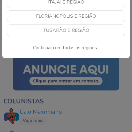
ITAJAÍ E REGIÃO
Sorteio para definir
FLORIANÓPOLIS E REGIÃO
quartas de final da Copa
do Brasil será na próxima
TUBARÃO E REGIÃO
semana
Continue lendo
Continuar com todas as regiões
COLUNISTAS
Caio Maximiano
Veja mais