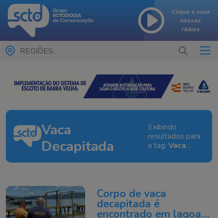
Clique e ouça
nossas
rádios
REGIÕES...
Vaca
Exibindo
resultados para
Decapitada
a tag:
Vaca
Decapitada
Corpo de vaca
decapitada é
encontrado em lagoa