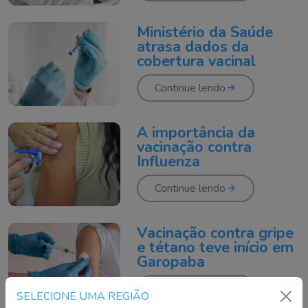
Ministério da Saúde
atrasa dados da
cobertura vacinal
Continue lendo
A importância da
vacinação contra
Influenza
Continue lendo
Vacinação contra gripe
e tétano teve início em
Garopaba
Continue lendo
SELECIONE UMA REGIÃO