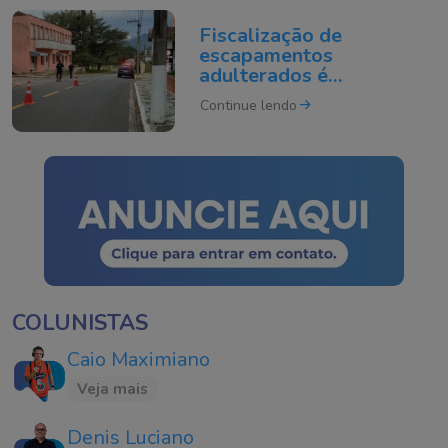
Fiscalização de
escapamentos
adulterados é
intensificada em Tubarão
Continue lendo
COLUNISTAS
Caio Maximiano
Veja mais
Denis Luciano