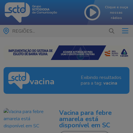
Clique e ouça
nossas
rádios
REGIÕES...
Exibindo resultados
vacina
para a tag:
vacina
Vacina para febre
amarela está
disponível em SC