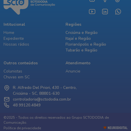
Intitucional
Regiões
Home
Criciúma e Região
Expediente
Itajaí e Região
Nossas rádios
Florianópolis e Região
Tubarão e Região
Outros conteúdos
Atendimento
Colunistas
Anuncie
Chuvas em SC
R. Alfredo Del Priori, 430 - Centro,
Criciúma - SC, 88801-630
controladoria@sctododia.com.br
48 99120.4849
©2025 - Todos os direitos reservados ao Grupo SCTODODIA de
Comunicação.
Política de privacidade