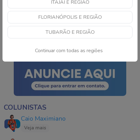
ITAJAÍ E REGIÃO
Operação contra tráfico
FLORIANÓPOLIS E REGIÃO
prende três pessoas no
Sul de Santa Catarina
TUBARÃO E REGIÃO
Continue lendo
Continuar com todas as regiões
COLUNISTAS
Caio Maximiano
Veja mais