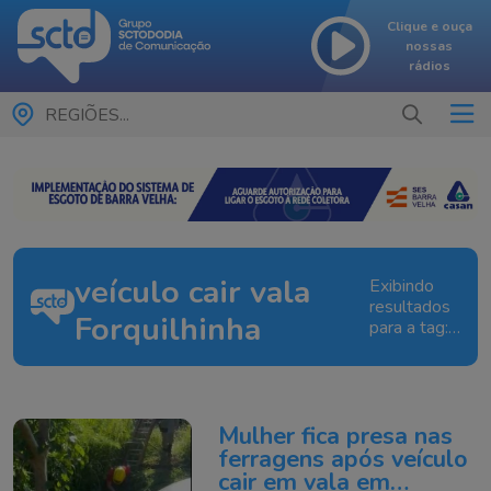
Clique e ouça
nossas
rádios
REGIÕES...
veículo cair vala
Exibindo
resultados
Forquilhinha
para a tag:
veículo
cair vala
Forquilhinha
Mulher fica presa nas
ferragens após veículo
cair em vala em