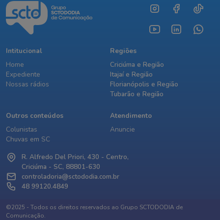
Intitucional
Regiões
Home
Criciúma e Região
Expediente
Itajaí e Região
Nossas rádios
Florianópolis e Região
Tubarão e Região
Outros conteúdos
Atendimento
Colunistas
Anuncie
Chuvas em SC
R. Alfredo Del Priori, 430 - Centro,
Criciúma - SC, 88801-630
controladoria@sctododia.com.br
48 99120.4849
©2025 - Todos os direitos reservados ao Grupo SCTODODIA de
Comunicação.