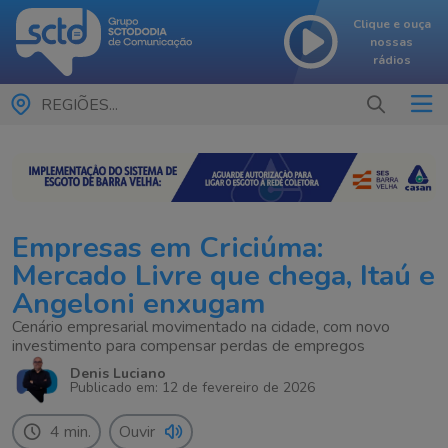
Clique e ouça
nossas
rádios
REGIÕES...
Empresas em Criciúma:
Mercado Livre que chega, Itaú e
Angeloni enxugam
Cenário empresarial movimentado na cidade, com novo
investimento para compensar perdas de empregos
Denis Luciano
Publicado em: 12 de fevereiro de 2026
4 min.
Ouvir