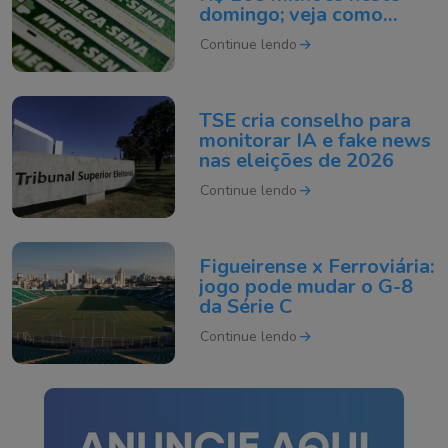
domingo; veja como
apostar
Continue lendo
TSE cria conselho para
monitorar IA e fake news
nas eleições de 2026
Continue lendo
Figueirense x Ferroviária:
jogo pode mudar o G-8
da Série C
Continue lendo