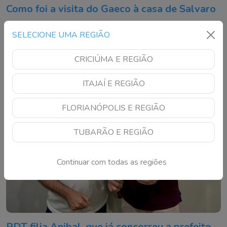
Como foi a visita do Gaeco à casa de Salvaro
Ex-prefeito recebeu equipe da Operação Varredura pouco
SELECIONE UMA REGIÃO
depois das 6h
CRICIÚMA E REGIÃO
ITAJAÍ E REGIÃO
FLORIANÓPOLIS E REGIÃO
TUBARÃO E REGIÃO
Continuar com todas as regiões
PDT filia Anibal, que já concorreu a prefeito