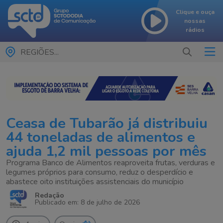
Clique e ouça
nossas
rádios
REGIÕES...
Ceasa de Tubarão já distribuiu
44 toneladas de alimentos e
ajuda 1,2 mil pessoas por mês
Programa Banco de Alimentos reaproveita frutas, verduras e
legumes próprios para consumo, reduz o desperdício e
abastece oito instituições assistenciais do município
Redação
Publicado em: 8 de julho de 2026