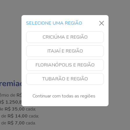
SELECIONE UMA REGIÃO
CRICIÚMA E REGIÃO
ITAJAÍ E REGIÃO
FLORIANÓPOLIS E REGIÃO
TUBARÃO E REGIÃO
remiadas?
rêmio de
R$ 722.439,68
cada;
Continuar com todas as regiões
R$ 1.250,86
cada;
 de
R$ 35,00
cada;
o de
R$ 14,00
cada;
o de
R$ 7,00
cada.