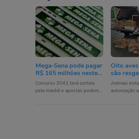
Mega-Sena pode pagar
Oito aves
R$ 165 milhões neste
são resga
domingo; veja como
cativeiro
Concurso 3042 terá sorteio
Animais est
apostar
Camboriú
pela manhã e apostas podem
autorização 
ser registradas até sábado à
encaminhado
noite
Ambiental C