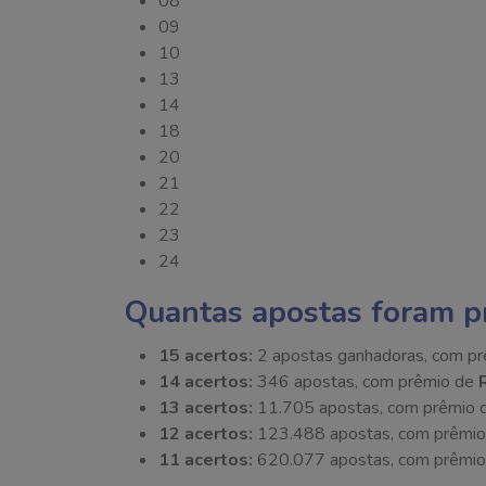
08
09
10
13
14
18
20
21
22
23
24
Quantas apostas foram p
15 acertos:
2 apostas ganhadoras, com p
14 acertos:
346 apostas, com prêmio de
13 acertos:
11.705 apostas, com prêmio
12 acertos:
123.488 apostas, com prêmi
11 acertos:
620.077 apostas, com prêmi