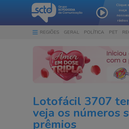
Clique 
ouça
nossas
rádios
REGIÕES
GERAL
POLÍTICA
PET
RE
Lotofácil 3707 t
veja os números s
prêmios