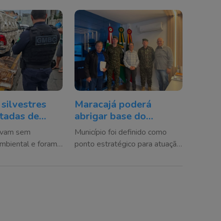
 silvestres
Maracajá poderá
tadas de
abrigar base do
 em Balneário
Exército em casos de
avam sem
Município foi definido como
desastres climáticos
ambiental e foram
ponto estratégico para atuação
s ao Complexo
militar em situações de
yro Gevaerd
calamidade e reforço às ações
da Defesa Civil na região