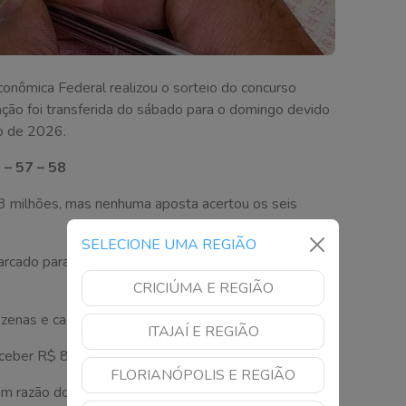
onômica Federal realizou o sorteio do concurso
ão foi transferida do sábado para o domingo devido
do de 2026.
 – 57 – 58
3 milhões, mas nenhuma aposta acertou os seis
SELECIONE UMA REGIÃO
cado para a próxima terça-feira (16), deve pagar um
CRICIÚMA E REGIÃO
ezenas e cada uma receberá R$ 49,9 mil.
ITAJAÍ E REGIÃO
eceber R$ 801,69 cada.
FLORIANÓPOLIS E REGIÃO
em razão dos jogos da seleção brasileira na Copa do