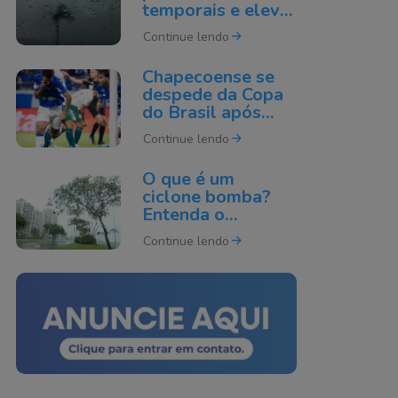
temporais e eleva
risco de granizo
Continue lendo
em SC nesta
quinta-feira
Chapecoense se
despede da Copa
do Brasil após
derrota para o
Continue lendo
Cruzeiro
O que é um
ciclone bomba?
Entenda o
fenômeno que
Continue lendo
pode atingir o Sul
do Brasil