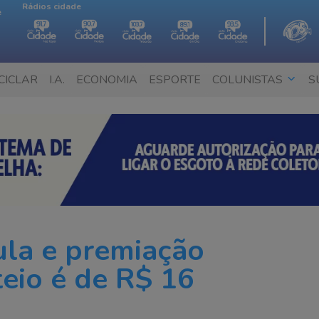
Rádios cidade
e
CICLAR
I.A.
ECONOMIA
ESPORTE
COLUNISTAS
S
la e premiação
eio é de R$ 16