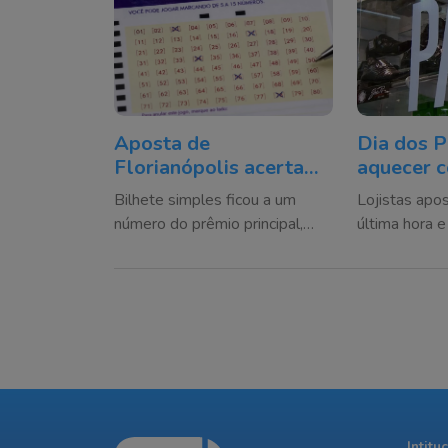
Aposta de
Dia dos P
Florianópolis acerta
aquecer 
quatro números na
alta de a
Bilhete simples ficou a um
Lojistas apo
Quina e leva prêmio de
vendas e
número do prêmio principal,
última hora e
R$ 12 mil
Florianóp
que acumulou e agora está
médio da hist
estimado em R$ 4,6 milhões
impulsionar o
Intitu