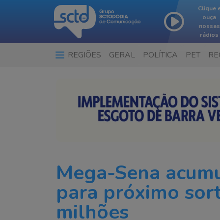
Clique 
ouça
nossas
rádios
REGIÕES
GERAL
POLÍTICA
PET
RE
Mega-Sena acumu
para próximo sort
milhões