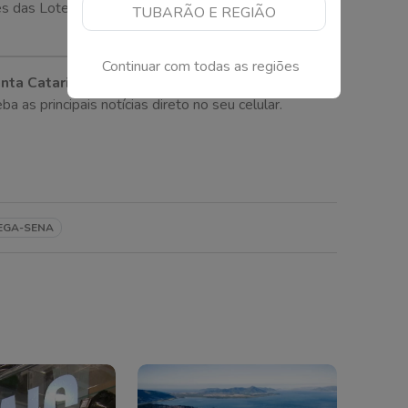
s das Loterias Caixa também tiveram mudanças nas
TUBARÃO E REGIÃO
Continuar com todas as regiões
nta Catarina!
as principais notícias direto no seu celular.
EGA-SENA