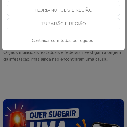
FLORIANÓPOLIS E REGIÃO
TUBARÃO E REGIÃO
Mistério das moscas em cidade de SC vira
Continuar com todas as regiões
alvo do Ministério Público
Órgãos municipais, estaduais e federais investigam a origem
da infestação, mas ainda não encontraram uma causa
definitiva