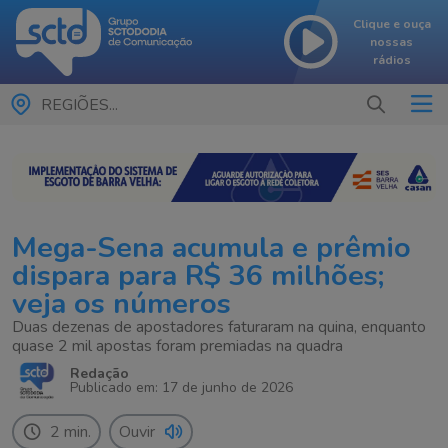
Clique e ouça
nossas
rádios
REGIÕES...
Mega-Sena acumula e prêmio
dispara para R$ 36 milhões;
veja os números
Duas dezenas de apostadores faturaram na quina, enquanto
quase 2 mil apostas foram premiadas na quadra
Redação
Publicado em: 17 de junho de 2026
2 min.
Ouvir