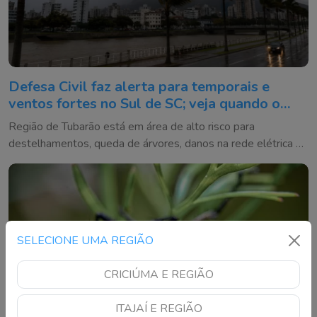
Defesa Civil faz alerta para temporais e
ventos fortes no Sul de SC; veja quando o
tempo vira
Região de Tubarão está em área de alto risco para
destelhamentos, queda de árvores, danos na rede elétrica e
alagamentos entre quinta e sexta-feira
SELECIONE UMA REGIÃO
CRICIÚMA E REGIÃO
ITAJAÍ E REGIÃO