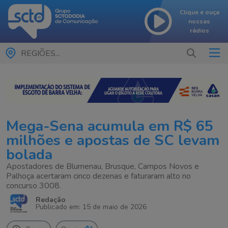
Clique e ouça
nossas
rádios
REGIÕES...
Mega-Sena acumula em R$ 65
milhões e apostas de SC levam
bolada
Apostadores de Blumenau, Brusque, Campos Novos e
Palhoça acertaram cinco dezenas e faturaram alto no
concurso 3008.
Redação
Publicado em: 15 de maio de 2026