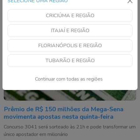
SELECIONE UMA REGIÃO
CRICIÚMA E REGIÃO
ITAJAÍ E REGIÃO
FLORIANÓPOLIS E REGIÃO
TUBARÃO E REGIÃO
Continuar com todas as regiões
Prêmio de R$ 150 milhões da Mega-Sena
movimenta apostas nesta quinta-feira
Concurso 3041 será sorteado às 21h e pode transformar um
único apostador em milionário