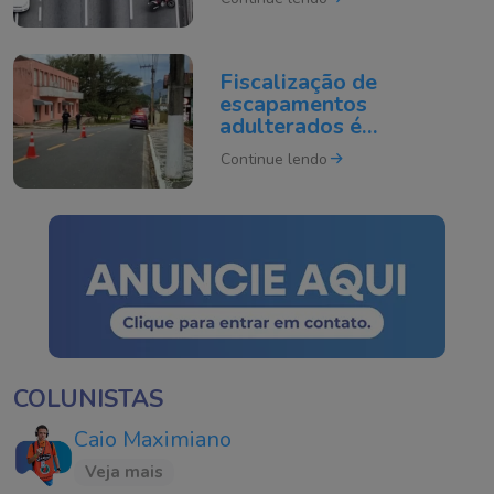
Fiscalização de
escapamentos
adulterados é
intensificada em Tubarão
Continue lendo
COLUNISTAS
Caio Maximiano
Veja mais