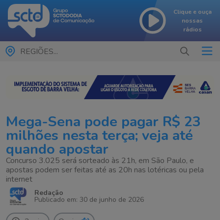
Clique e ouça
nossas
rádios
REGIÕES...
Mega-Sena pode pagar R$ 23
milhões nesta terça; veja até
quando apostar
Concurso 3.025 será sorteado às 21h, em São Paulo, e
apostas podem ser feitas até as 20h nas lotéricas ou pela
internet
Redação
Publicado em: 30 de junho de 2026