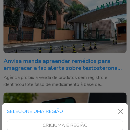
Anvisa manda apreender remédios para
emagrecer e faz alerta sobre testosterona
falsificada
Agência proibiu a venda de produtos sem registro e
identificou lote falso de medicamento à base de
testosterona
SELECIONE UMA REGIÃO
CRICIÚMA E REGIÃO