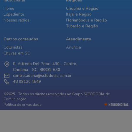
Intitucional
Regiões
Home
Criciúma e Região
Expediente
Itajaí e Região
Nossas rádios
Florianópolis e Região
Tubarão e Região
Outros conteúdos
Atendimento
Colunistas
Anuncie
Chuvas em SC
R. Alfredo Del Priori, 430 - Centro,
Criciúma - SC, 88801-630
controladoria@sctododia.com.br
48 99120.4849
©2025 - Todos os direitos reservados ao Grupo SCTODODIA de
Comunicação.
Política de privacidade