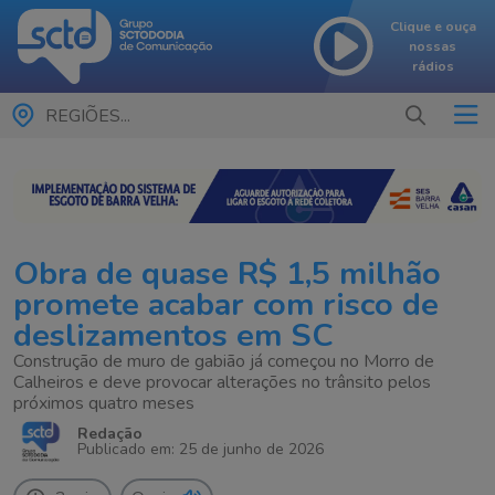
Clique e ouça
nossas
rádios
REGIÕES...
Obra de quase R$ 1,5 milhão
promete acabar com risco de
deslizamentos em SC
Construção de muro de gabião já começou no Morro de
Calheiros e deve provocar alterações no trânsito pelos
próximos quatro meses
Redação
Publicado em: 25 de junho de 2026