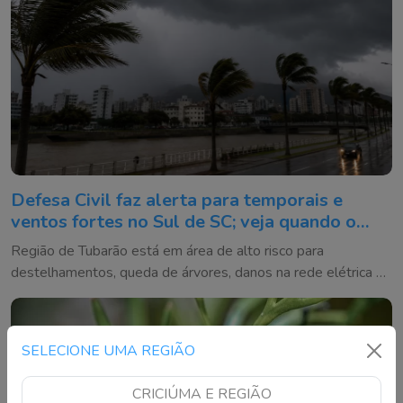
Defesa Civil faz alerta para temporais e
ventos fortes no Sul de SC; veja quando o
tempo vira
Região de Tubarão está em área de alto risco para
destelhamentos, queda de árvores, danos na rede elétrica e
alagamentos entre quinta e sexta-feira
SELECIONE UMA REGIÃO
CRICIÚMA E REGIÃO