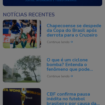
NOTÍCIAS RECENTES
Chapecoense se despede
da Copa do Brasil após
derrota para o Cruzeiro
Continue lendo
O que é um ciclone
bomba? Entenda o
fenômeno que pode
atingir o Sul do Brasil
Continue lendo
CBF confirma pausa
inédita no futebol
brasileiro por causa da