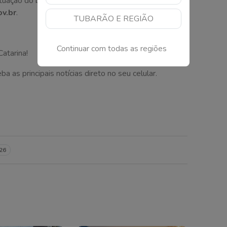
uação do benefício pode ser feita pelo aplicativo
ov.br
.
TUBARÃO E REGIÃO
Continuar com todas as regiões
atarina!
as principais notícias direto no seu celular.
26