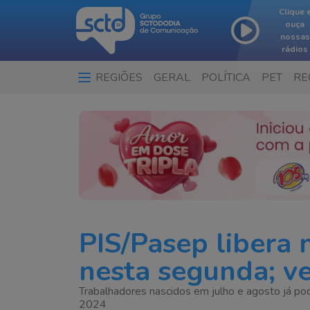
Clique 
ouça
nossas
rádios
REGIÕES
GERAL
POLÍTICA
PET
RE
…
PIS/Pasep libera
nesta segunda; v
Trabalhadores nascidos em julho e agosto já po
2024