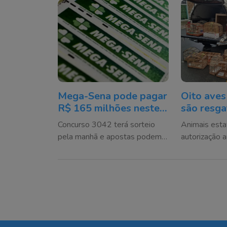
Mega-Sena pode pagar
Oito aves
R$ 165 milhões neste
são resga
domingo; veja como
cativeiro
Concurso 3042 terá sorteio
Animais est
apostar
Camboriú
pela manhã e apostas podem
autorização 
ser registradas até sábado à
encaminhado
noite
Ambiental C