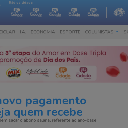
Rádios cidade
e
CICLAR
I.A.
ECONOMIA
ESPORTE
COLUNISTAS
S
 novo pagamento
eja quem recebe
dem sacar o abono salarial referente ao ano-base