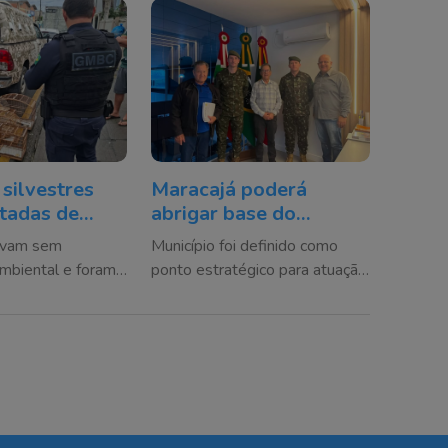
 silvestres
Maracajá poderá
tadas de
abrigar base do
 em Balneário
Exército em casos de
avam sem
Município foi definido como
desastres climáticos
ambiental e foram
ponto estratégico para atuação
s ao Complexo
militar em situações de
yro Gevaerd
calamidade e reforço às ações
da Defesa Civil na região