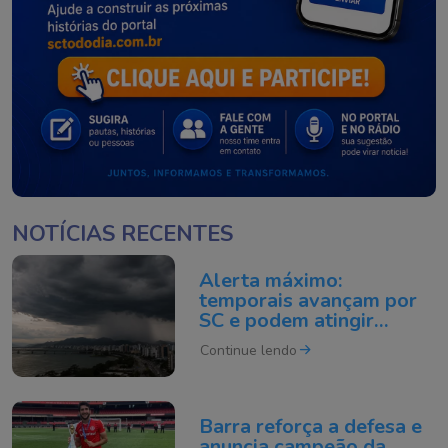
NOTÍCIAS RECENTES
Alerta máximo:
temporais avançam por
SC e podem atingir
Florianópolis, Itajaí e
Continue lendo
Joinville
Barra reforça a defesa e
anuncia campeão da