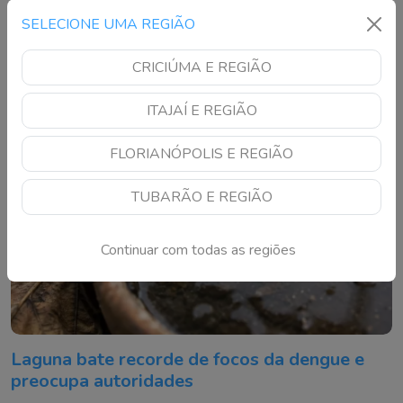
Educação do município bate recorde nos anos iniciais e finais
do Ensino Fundamental e figura entre os melhores
SELECIONE UMA REGIÃO
resultados de Santa Catarina
CRICIÚMA E REGIÃO
ITAJAÍ E REGIÃO
FLORIANÓPOLIS E REGIÃO
TUBARÃO E REGIÃO
Continuar com todas as regiões
Laguna bate recorde de focos da dengue e
preocupa autoridades