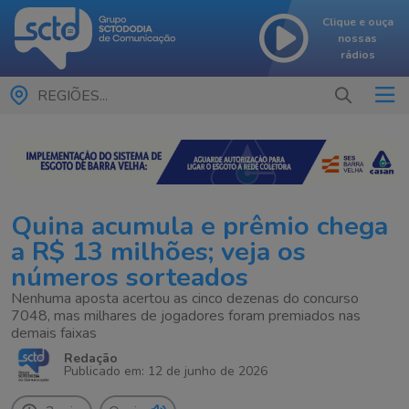
Clique e ouça
nossas
rádios
REGIÕES...
Quina acumula e prêmio chega
a R$ 13 milhões; veja os
números sorteados
Nenhuma aposta acertou as cinco dezenas do concurso
7048, mas milhares de jogadores foram premiados nas
demais faixas
Redação
Publicado em: 12 de junho de 2026