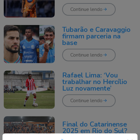
Continue lendo
Tubarão e Caravaggio
firmam parceria na
base
Continue lendo
Rafael Lima: ‘Vou
trabalhar no Hercílio
Luz novamente’
Continue lendo
Final do Catarinense
2025 em Rio do Sul?