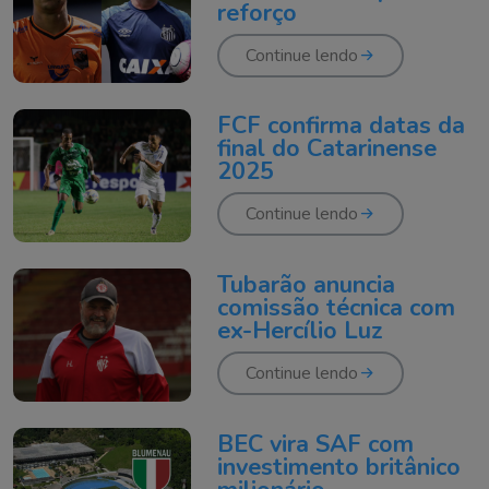
reforço
Continue lendo
FCF confirma datas da
final do Catarinense
2025
Continue lendo
Tubarão anuncia
comissão técnica com
ex-Hercílio Luz
Continue lendo
BEC vira SAF com
investimento britânico