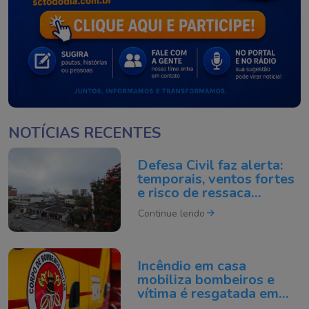
NOTÍCIAS RECENTES
Defesa Civil faz alerta:
temporais, ventos fortes
e risco de ressaca
preocupam em Itajaí
Continue lendo
Incêndio em casa
mobiliza bombeiros e
vítima é resgatada em
Florianópolis