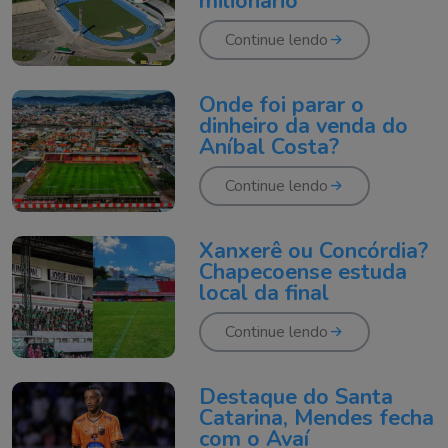
milionário
Continue lendo
Onde foi parar o
dinheiro da venda do
Aníbal Costa?
Continue lendo
Xanxerê ou Concórdia?
Chapecoense estuda
local da final
Continue lendo
Destaque do Santa
Catarina, Mendes fecha
com o Avaí