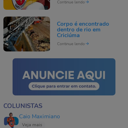
Continue lendo
Corpo é encontrado
dentro de rio em
Criciúma
Continue lendo
COLUNISTAS
Caio Maximiano
Veja mais