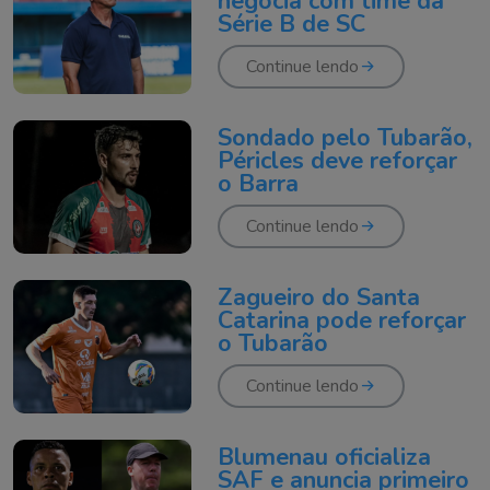
negocia com time da
Série B de SC
Continue lendo
Sondado pelo Tubarão,
Péricles deve reforçar
o Barra
Continue lendo
Zagueiro do Santa
Catarina pode reforçar
o Tubarão
Continue lendo
Blumenau oficializa
SAF e anuncia primeiro