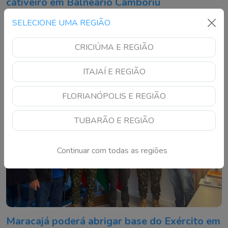
cativeiro em Balneário Camboriú
Animais estavam sem autorização ambiental e foram
SELECIONE UMA REGIÃO
encaminhados ao Complexo Ambiental Cyro Gevaerd
CRICIÚMA E REGIÃO
ITAJAÍ E REGIÃO
FLORIANÓPOLIS E REGIÃO
TUBARÃO E REGIÃO
Continuar com todas as regiões
Maracajá poderá abrigar base do Exército em