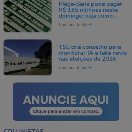
Mega-Sena pode pagar
R$ 165 milhões neste
domingo; veja como
apostar
Continue lendo
TSE cria conselho para
monitorar IA e fake news
nas eleições de 2026
Continue lendo
COLUNISTAS