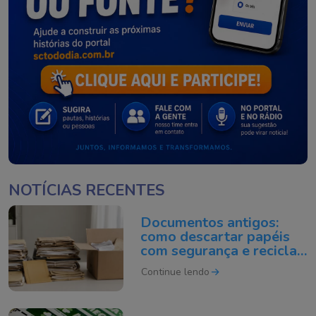
NOTÍCIAS RECENTES
Documentos antigos:
como descartar papéis
com segurança e reciclar
do jeito certo
Continue lendo