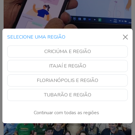
SELECIONE UMA REGIÃO
Prouni divulga segunda chamada; veja quem
precisa agir até 14 de agosto
CRICIÚMA E REGIÃO
Estudantes pré-selecionados devem comprovar as
informações da inscrição na instituição de ensino para garantir
ITAJAÍ E REGIÃO
a bolsa
FLORIANÓPOLIS E REGIÃO
TUBARÃO E REGIÃO
Continuar com todas as regiões