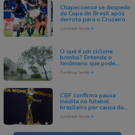
Chapecoense se despede
da Copa do Brasil após
derrota para o Cruzeiro
Continue lendo
O que é um ciclone
bomba? Entenda o
fenômeno que pode
atingir o Sul do Brasil
Continue lendo
CBF confirma pausa
inédita no futebol
brasileiro por causa da
Copa do Mundo de 2027
Continue lendo