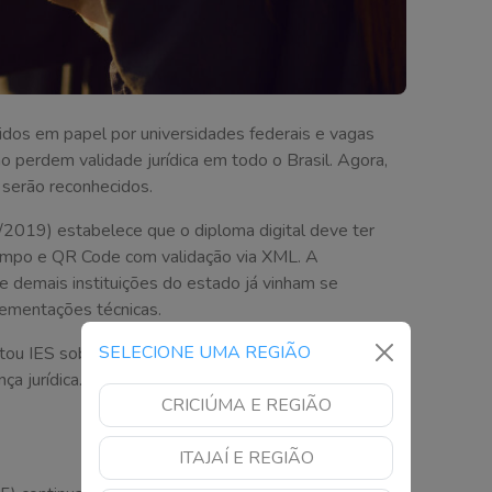
idos em papel por universidades federais e vagas
o perdem validade jurídica em todo o Brasil. Agora,
 serão reconhecidos.
2019) estabelece que o diploma digital deve ter
 tempo e QR Code com validação via XML. A
e demais instituições do estado já vinham se
mentações técnicas.
SELECIONE UMA REGIÃO
ntou IES sobre o uso dos padrões ICP-Brasil e PBAD
ança jurídica. Universidades que não aderirem estarão
CRICIÚMA E REGIÃO
ITAJAÍ E REGIÃO