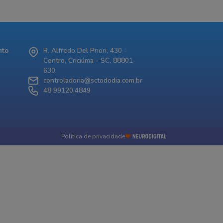
nto
R. Alfredo Del Priori, 430 -
Centro, Criciúma - SC, 88801-
630
controladoria@sctododia.com.br
48 99120.4849
Política de privacidade