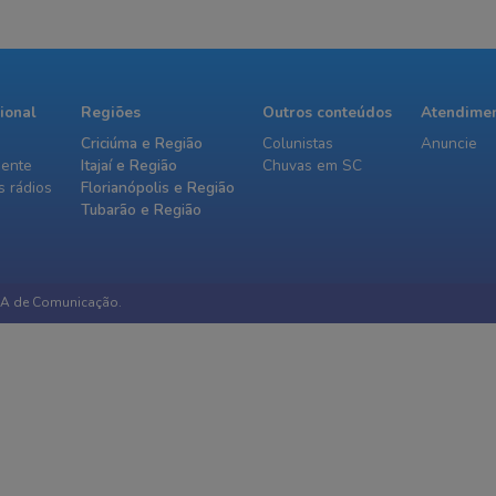
cional
Regiões
Outros conteúdos
Atendime
Criciúma e Região
Colunistas
Anuncie
iente
Itajaí e Região
Chuvas em SC
 rádios
Florianópolis e Região
Tubarão e Região
IA de Comunicação.