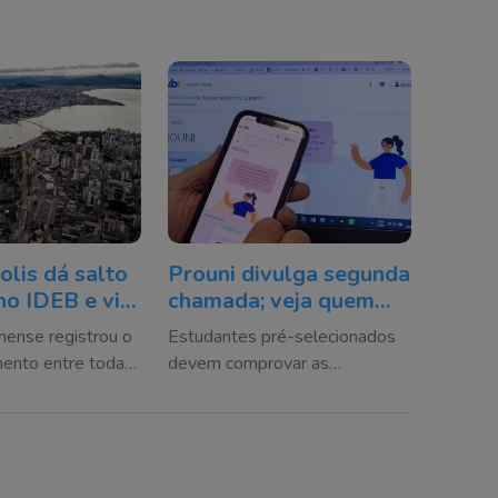
olis dá salto
Prouni divulga segunda
no IDEB e vira
chamada; veja quem
a nacional em
precisa agir até 14 de
inense registrou o
Estudantes pré-selecionados
agosto
mento entre todas
devem comprovar as
o país e alcançou o
informações da inscrição na
l no ensino
instituição de ensino para
garantir a bolsa