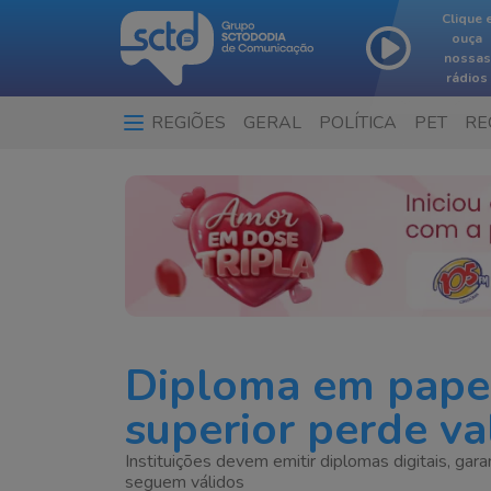
Clique 
ouça
nossas
rádios
REGIÕES
GERAL
POLÍTICA
PET
RE
Diploma em papel
superior perde v
Instituições devem emitir diplomas digitais, garan
seguem válidos