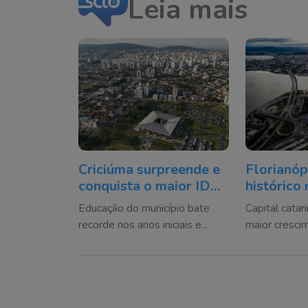
Leia mais
Criciúma surpreende e
Florianóp
conquista o maior IDEB
histórico 
da história da rede
referênci
Educação do município bate
Capital catar
municipal
educação
recorde nos anos iniciais e
maior cresci
finais do Ensino Fundamental e
as capitais d
figura entre os melhores
top 3 naciona
resultados de Santa Catarina
fundamental