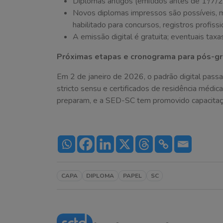
Diplomas antigos (emitidos antes de 1º/7/2
Novos diplomas impressos são possíveis, ma
habilitado para concursos, registros profissi
A emissão digital é gratuita; eventuais tax
Próximas etapas e cronograma para pós-g
Em 2 de janeiro de 2026, o padrão digital pass
stricto sensu e certificados de residência médica 
preparam, e a SED-SC tem promovido capacitaçõ
CAPA
DIPLOMA
PAPEL
SC