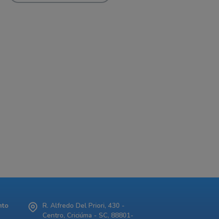
nto
R. Alfredo Del Priori, 430 -
Centro, Criciúma - SC, 88801-