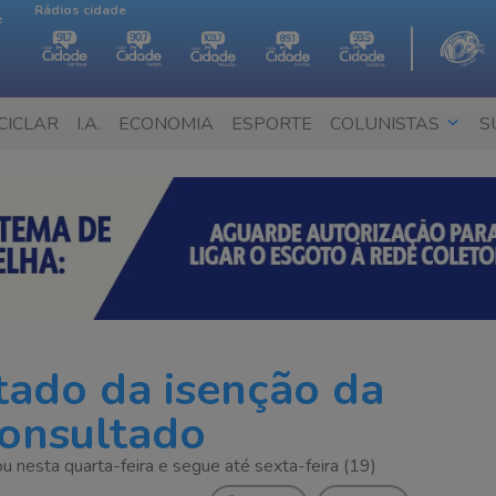
Rádios cidade
e
CICLAR
I.A.
ECONOMIA
ESPORTE
COLUNISTAS
S
tado da isenção da
consultado
 nesta quarta-feira e segue até sexta-feira (19)