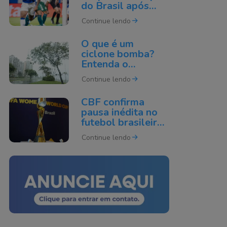
do Brasil após
derrota para o
Continue lendo
Cruzeiro
O que é um
ciclone bomba?
Entenda o
fenômeno que
Continue lendo
pode atingir o Sul
do Brasil
CBF confirma
pausa inédita no
futebol brasileiro
por causa da Copa
Continue lendo
do Mundo de 2027