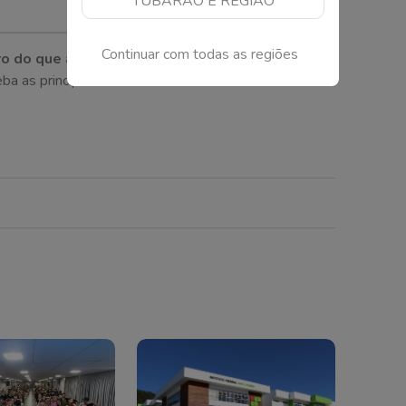
TUBARÃO E REGIÃO
Continuar com todas as regiões
o do que acontece em Santa Catarina!
as principais notícias direto no seu celular.